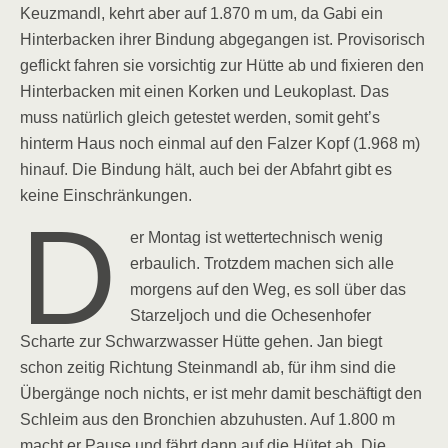
Keuzmandl, kehrt aber auf 1.870 m um, da Gabi ein
Hinterbacken ihrer Bindung abgegangen ist. Provisorisch
geflickt fahren sie vorsichtig zur Hütte ab und fixieren den
Hinterbacken mit einen Korken und Leukoplast. Das
muss natürlich gleich getestet werden, somit geht’s
hinterm Haus noch einmal auf den Falzer Kopf (1.968 m)
hinauf. Die Bindung hält, auch bei der Abfahrt gibt es
keine Einschränkungen.
D
er Montag ist wettertechnisch wenig
erbaulich. Trotzdem machen sich alle
morgens auf den Weg, es soll über das
Starzeljoch und die Ochesenhofer
Scharte zur Schwarzwasser Hütte gehen. Jan biegt
schon zeitig Richtung Steinmandl ab, für ihm sind die
Übergänge noch nichts, er ist mehr damit beschäftigt den
Schleim aus den Bronchien abzuhusten. Auf 1.800 m
macht er Pause und fährt dann auf die Hütet ab. Die