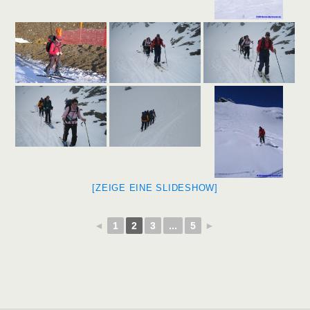
[ZEIGE EINE SLIDESHOW]
◄
1
2
3
...
5
►