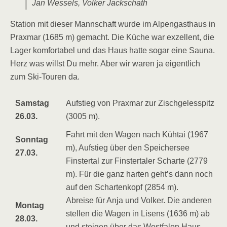
Jan Wessels, Volker Jackschath
Station mit dieser Mannschaft wurde im Alpengasthaus in
Praxmar (1685 m) gemacht. Die Küche war exzellent, die
Lager komfortabel und das Haus hatte sogar eine Sauna.
Herz was willst Du mehr. Aber wir waren ja eigentlich
zum Ski-Touren da.
Samstag
Aufstieg von Praxmar zur Zischgelesspitz
26.03.
(3005 m).
Fahrt mit den Wagen nach Kühtai (1967
Sonntag
m), Aufstieg über den Speichersee
27.03.
Finstertal zur Finstertaler Scharte (2779
m). Für die ganz harten geht’s dann noch
auf den Schartenkopf (2854 m).
Abreise für Anja und Volker. Die anderen
Montag
stellen die Wagen in Lisens (1636 m) ab
28.03.
und steigen über das Westfalen Haus