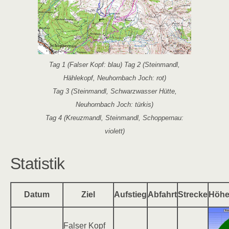
Tag 1 (Falser Kopf: blau) Tag 2 (Steinmandl,
Hählekopf, Neuhornbach Joch: rot)
Tag 3 (Steinmandl, Schwarzwasser Hütte,
Neuhornbach Joch: türkis)
Tag 4 (Kreuzmandl, Steinmandl, Schoppernau:
violett)
Statistik
Datum
Ziel
Aufstieg
Abfahrt
Strecke
Höhe
Falser Kopf