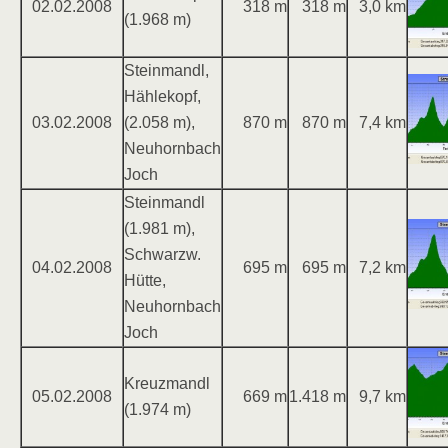
02.02.2008
318 m
318 m
3,0 km
(1.968 m)
Steinmandl,
Hählekopf,
03.02.2008
(2.058 m),
870 m
870 m
7,4 km
Neuhornbach
Joch
Steinmandl
(1.981 m),
Schwarzw.
04.02.2008
695 m
695 m
7,2 km
Hütte,
Neuhornbach
Joch
Kreuzmandl
05.02.2008
669 m
1.418 m
9,7 km
(1.974 m)