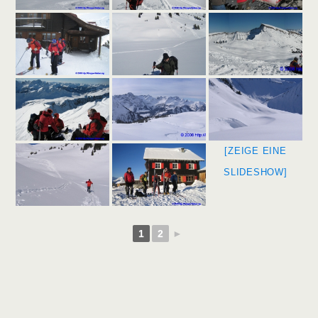
[ZEIGE EINE
SLIDESHOW]
1
2
►