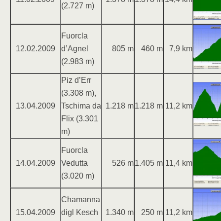
(2.727 m)
Fuorcla
12.02.2009
d’Agnel
805 m
460 m
7,9 km
(2.983 m)
Piz d’Err
(3.308 m),
13.04.2009
Tschima da
1.218 m
1.218 m
11,2 km
Flix (3.301
m)
Fuorcla
14.04.2009
Vedutta
526 m
1.405 m
11,4 km
(3.020 m)
Chamanna
15.04.2009
digl Kesch
1.340 m
250 m
11,2 km