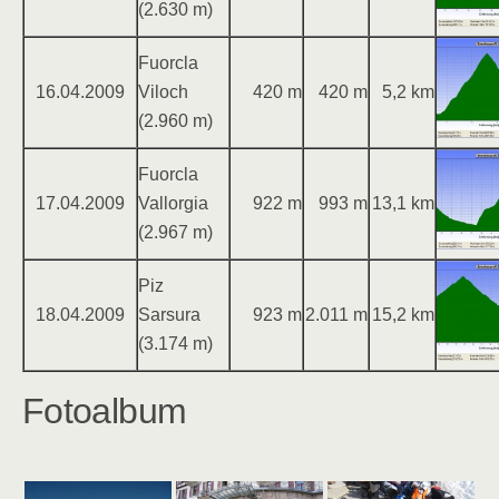
(2.630 m)
Fuorcla
16.04.2009
Viloch
420 m
420 m
5,2 km
(2.960 m)
Fuorcla
17.04.2009
Vallorgia
922 m
993 m
13,1 km
(2.967 m)
Piz
18.04.2009
Sarsura
923 m
2.011 m
15,2 km
(3.174 m)
Fotoalbum