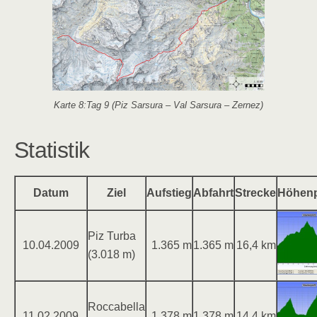
Karte 8:Tag 9 (Piz Sarsura – Val Sarsura – Zernez)
Statistik
Datum
Ziel
Aufstieg
Abfahrt
Strecke
Höhenp
Piz Turba
10.04.2009
1.365 m
1.365 m
16,4 km
(3.018 m)
Roccabella
11.02.2009
1.378 m
1.378 m
14,4 km