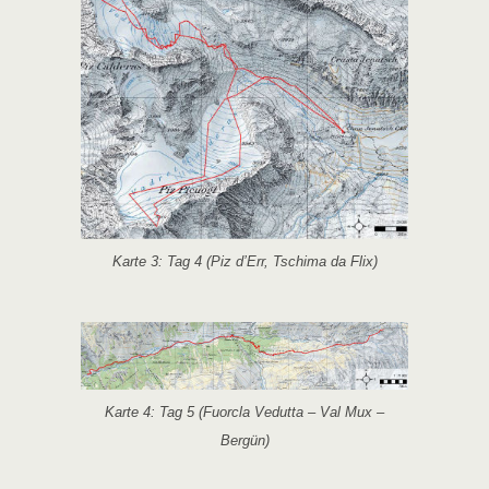
Karte 3: Tag 4 (Piz d’Err, Tschima da Flix)
Karte 4: Tag 5 (Fuorcla Vedutta – Val Mux –
Bergün)